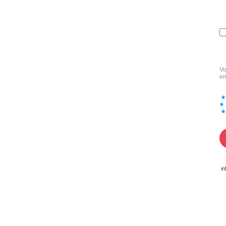
Vo
em
in